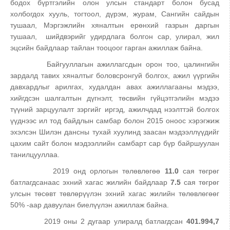
бодох бүртгэлийн олон улсын стандарт болон бусад
холбогдох хууль, тогтоол, дүрэм, журам, Сангийн сайдын
тушаал, Мэргэжлийн хяналтын ерөнхий газрын даргын
тушаал, шийдвэрийг удирдлага болгон сар, улирал, жил
эцсийн байдлаар тайлан тооцоог гарган ажиллаж байна.
Байгууллагын ажиллагсдын орон тоо, цалингийн
зардалд тавих хяналтыг боловсронгуй болгох, ажил үүргийн
давхардлыг арилгах, худалдан авах ажиллагааны мэдээ,
хийгдсэн шалгалтын дүгнэлт, төсвийн гүйцэтгэлийн мэдээ
түүний зарцуулалт зэргийг иргэд, ажилчдад нээлттэй болгох
үүднээс ил тод байдлын самбар болон 2015 оноос хэрэгжиж
эхэлсэн Шилэн дансны тухай хуулинд заасан мэдээллүүдийг
цахим сайт болон мэдээллийн самбарт сар бүр байршуулан
танилцууллаа.
2019 онд орлогын төлөвлөгөө
1
1
.0
сая төгрөг
батлагдсанаас эхний хагас жилийн байдлаар
7
.5
сая төгрөг
улсын төсөвт төвлөрүүлэн эхний хагас жилийн төлөвлөгөөг
50% -аар давуулан биелүүлэн ажиллаж байна.
2019 оны 2 дугаар улиралд батлагдсан
401.994,7