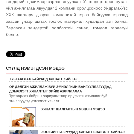
тендерийг цахимаар зарлан явуулсан. Уг тендерт орон нутагт
үйл ажиллагаа явуулдаг 2 компани оролцсоноос Ундрага-Увс
ХХК шалгарч дээрхи компанитай гэрээ байгуулж гэрээнд
заасан үнээр шатах тослох материал худалдан авч байна.
Зарласан тендертэй холбоотой санал, гомдол гараагүй
болно.
СҮҮЛД НЭМЭГДСЭН МЭДЭЭ
ТУСГААРЛАХ БАЙРАНД ХЯНАЛТ ХИЙЛЭЭ
ОР ДЭЛГЭН АЖИЛЛАЖ БУЙ ЭМНЭЛГИЙН БАЙГУУЛЛАГУУДАД
ДЭМЖЛЭГТ ХЯНАЛТЫГ ХИЙЖ АЖИЛЛАЛАА
Тусгаарлах байрны зориулалтаар ор дэлгэн ажиллаж буй
эмнэлгүүдэд дэмжлэгт хяналт
ХЯНАЛТ ШАЛГАЛТЫН ЯВЦЫН МЭДЭЭ
ЗООГИЙН ГАЗРУУДАД ХЯНАЛТ ШАЛГАЛТ ХИЙЛЭЭ