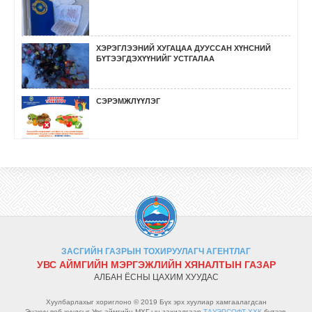
ХЭРЭГЛЭЭНИЙ ХУГАЦАА ДУУССАН ХҮНСНИЙ
БҮТЭЭГДЭХҮҮНИЙГ УСТГАЛАА
СЭРЭМЖЛҮҮЛЭГ
ӨМНӨГОВЬ, ХОВД, БӨХМӨРӨН СУМДАД
СУРГАЛТ, СОЁН ГЭГЭЭРҮҮЛЭХ АЖИЛ ХИЙЛЭЭ.
ГҮЙЦЭТГЭЛИЙН ХЯНАЛТ ШАЛГАЛТ ХИЙЛЭЭ.
ЗАСГИЙН ГАЗРЫН ТОХИРУУЛАГЧ АГЕНТЛАГ
УРЬДЧИЛАН СЭРГИЙЛЭХ ХЯНАЛТ ШАЛГАЛТ
УВС АЙМГИЙН МЭРГЭЖЛИЙН ХЯНАЛТЫН ГАЗАР
ХИЙВ.
АЛБАН ЁСНЫ ЦАХИМ ХУУДАС
Хуулбарлахыг хориглоно © 2019 Бүх эрх хуулиар хамгаалагдсан
Энэхүү веб хуудсыг Увс аймгийн МХГ-ын захиалгаар
ТАУЭРСОФТ ХХК
бүтээв.