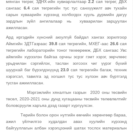
мянган төгрөг, ЗДНХ-ийн хувиарлалтаар
2.2
сая төгрөг, ДБХ
сангаас
6.4
сая төгрөгийн тус тус санхүүжилт авч тухайн
сарын хуваарийн хүрээнд холбогдох хууль дүрмийн дагуу
зардлын зүйл ангилалаар нь хуваарилан зарцуулан
ажилласан.
Ард иргэдийн хүнсний аюулгүй байдал хангах зорилгоор
Аймгийн ЗДТГазраас
39.8
сая төгрөгийн, МХЕГ-аас
26.6
сая
төгрөгийн лабораторийн тоног төхөөрөмж, ДБХ сангаас Увс
аймгийн хүрээлэн байгаа орчны эсрэг гэмт хэрэг, зөрчлөөс
урьдчилан сэргийлэх, таслан зогсоох чиг үүрэг бүхий
шуурхай баг бүрэлдэхүүнд
23.0
сая төгрөгийн багаж, техник
хэрэгсэл, тавилга эд хогшил тус тус хүлээн авч бүртгэлд
тусган ажиилласан.
Мэргэжлийн хяналтын газрын 2020 оны төсвийн
төсөл, 2020-2021 оны дунд хугацааны төсвийн төлөвлөлтийг
боловсруулж харъяа дээд газарт хүргүүлсэн.
Төрийн болон орон нутгийн өмчийн хөрөнгөөр бараа,
ажил үйлчилгээ худалдан авах хуулийн хүрээнд
байгууллагын албан хэрэгцээний шатах тослох материалын