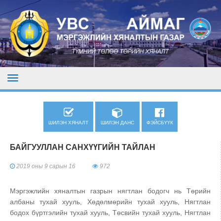
ШИЛЭН ХЯНАЛТ
ШИЛЭН ДАНС
ФЭЙСБҮҮК
БАЙГУУЛЛАН САНХҮҮГИЙН ТАЙЛАН
2019 оны 9 сарын 16
972
Мэргэжлийн хяналтын газрын нягтлан бодогч нь Төрийн
албаны тухай хууль, Хөдөлмөрийн тухай хууль, Нягтлан
бодох бүртгэлийн тухай хууль, Төсвийн тухай хууль, Нягтлан