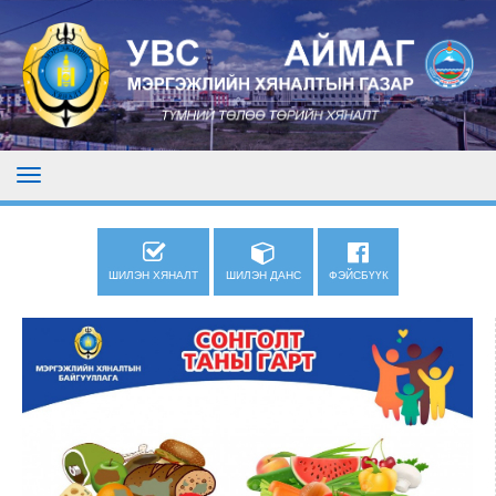
ШИЛЭН ХЯНАЛТ
ШИЛЭН ДАНС
ФЭЙСБҮҮК