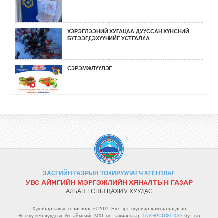
ХЭРЭГЛЭЭНИЙ ХУГАЦАА ДУУССАН ХҮНСНИЙ
БҮТЭЭГДЭХҮҮНИЙГ УСТГАЛАА
СЭРЭМЖЛҮҮЛЭГ
ӨМНӨГОВЬ, ХОВД, БӨХМӨРӨН СУМДАД
СУРГАЛТ, СОЁН ГЭГЭЭРҮҮЛЭХ АЖИЛ ХИЙЛЭЭ.
ГҮЙЦЭТГЭЛИЙН ХЯНАЛТ ШАЛГАЛТ ХИЙЛЭЭ.
ЗАСГИЙН ГАЗРЫН ТОХИРУУЛАГЧ АГЕНТЛАГ
УРЬДЧИЛАН СЭРГИЙЛЭХ ХЯНАЛТ ШАЛГАЛТ
УВС АЙМГИЙН МЭРГЭЖЛИЙН ХЯНАЛТЫН ГАЗАР
ХИЙВ.
АЛБАН ЁСНЫ ЦАХИМ ХУУДАС
Хуулбарлахыг хориглоно © 2019 Бүх эрх хуулиар хамгаалагдсан
Энэхүү веб хуудсыг Увс аймгийн МХГ-ын захиалгаар
ТАУЭРСОФТ ХХК
бүтээв.
МХЕГ-ЫН ДАРГЫН 2018 ОНЫ 149 ДҮГЭЭР ТУШААЛ