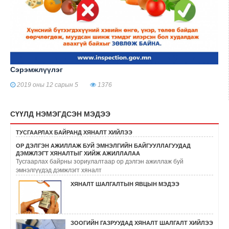
Сэрэмжлүүлэг
2019 оны 12 сарын 5
1376
СҮҮЛД НЭМЭГДСЭН МЭДЭЭ
ТУСГААРЛАХ БАЙРАНД ХЯНАЛТ ХИЙЛЭЭ
ОР ДЭЛГЭН АЖИЛЛАЖ БУЙ ЭМНЭЛГИЙН БАЙГУУЛЛАГУУДАД
ДЭМЖЛЭГТ ХЯНАЛТЫГ ХИЙЖ АЖИЛЛАЛАА
Тусгаарлах байрны зориулалтаар ор дэлгэн ажиллаж буй
эмнэлгүүдэд дэмжлэгт хяналт
ХЯНАЛТ ШАЛГАЛТЫН ЯВЦЫН МЭДЭЭ
ЗООГИЙН ГАЗРУУДАД ХЯНАЛТ ШАЛГАЛТ ХИЙЛЭЭ