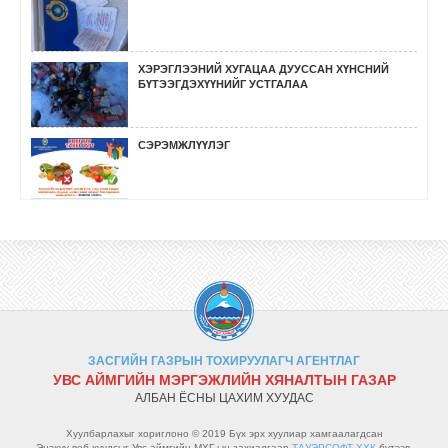
ХЭРЭГЛЭЭНИЙ ХУГАЦАА ДУУССАН ХҮНСНИЙ
БҮТЭЭГДЭХҮҮНИЙГ УСТГАЛАА
СЭРЭМЖЛҮҮЛЭГ
ӨМНӨГОВЬ, ХОВД, БӨХМӨРӨН СУМДАД
СУРГАЛТ, СОЁН ГЭГЭЭРҮҮЛЭХ АЖИЛ ХИЙЛЭЭ.
ГҮЙЦЭТГЭЛИЙН ХЯНАЛТ ШАЛГАЛТ ХИЙЛЭЭ.
ЗАСГИЙН ГАЗРЫН ТОХИРУУЛАГЧ АГЕНТЛАГ
УРЬДЧИЛАН СЭРГИЙЛЭХ ХЯНАЛТ ШАЛГАЛТ
УВС АЙМГИЙН МЭРГЭЖЛИЙН ХЯНАЛТЫН ГАЗАР
ХИЙВ.
АЛБАН ЁСНЫ ЦАХИМ ХУУДАС
Хуулбарлахыг хориглоно © 2019 Бүх эрх хуулиар хамгаалагдсан
Энэхүү веб хуудсыг Увс аймгийн МХГ-ын захиалгаар
ТАУЭРСОФТ ХХК
бүтээв.