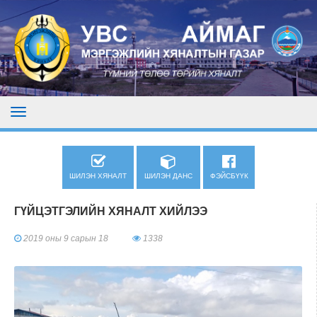
ШИЛЭН ХЯНАЛТ
ШИЛЭН ДАНС
ФЭЙСБҮҮК
ГҮЙЦЭТГЭЛИЙН ХЯНАЛТ ХИЙЛЭЭ
2019 оны 9 сарын 18
1338