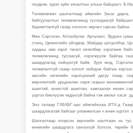
геодези, зураг зүйн хяналтын улсын байцаагч Б.Н
Төлөвлөгөөт шалгалтаар аймгийн Засаг дарга,
байгуулалтын төлөвлөгөөнд тусгагдаагүй байрши
баримтлалгүй газар олгосон зөрчил гарсан байна.
Мөн Сэргэлэн, Алтанбулаг, Аргалант, Эрдэнэ сум
станц, Цементийн үйлдвэр, Майдар цогцолбор, Цон
хурдны зам зэрэг төсөл хөтөлбөр хэрэгжиж байг
төлөвлөгөөнд тусгаагүй, хэрэгжүүлж байгаа га
шаардлагад нийцэхгүй байв. Зуун мод, Сэргэлэ
төлөвлөлтгүй газар олголт хийгдэж байгаа зэргэ
засгийн хөгжлийн хэрэгцээний дагуу газар, г
өөрчлөлтийг урьдчилан харж газрын менежментий
ашигтай, зохистой ашиглах, хамгаалах нөхөн сэр
үүргээ биелүүлж чадахгүй байна гэж ажлыг хэсэг д
Энэ талаар ГХБХБГ-аас аймгийнхаа ИТХ-д Газар
шаардлагатай байгааг уламжилсан ч өнөө хүртэл а
Шалгалтаар илэрсэн зөрчлийн шалтгаан нь тус
өнөөгийн шаардлага хангахгүй болсон, төрийн б