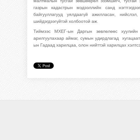
малтмалын тусгай зөвшөөрөл эзэмшигч, тусгай 
газрын кадастрын мэдээллийн санд нэгтгэгдэ
байгууллагууд уялдаагүй ажилласан, нийслэ
шийдэгдээгүйтэй холбоотой аж.
Тиймээс МХЕГ-ын Даргын зөвлөлөөс хуулийн х
арилгуулахаар аймаг, сумын удирдлагад хугацаат
ын Гадаад харилцаа, олон нийттэй харилцах хэлтс