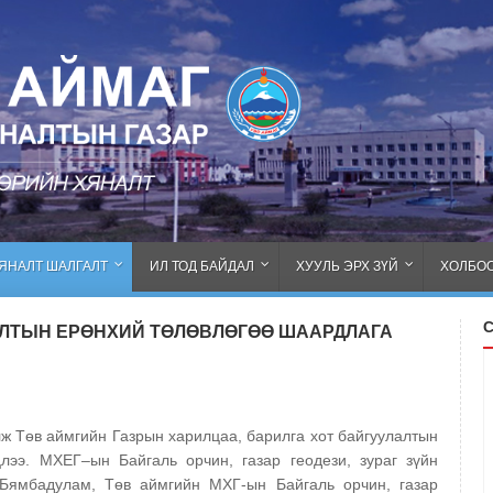
ЯНАЛТ ШАЛГАЛТ
ИЛ ТОД БАЙДАЛ
ХУУЛЬ ЭРХ ЗҮЙ
ХОЛБОО
АЛТЫН ЕРӨНХИЙ ТӨЛӨВЛӨГӨӨ ШААРДЛАГА
 Төв аймгийн Газрын харилцаа, барилга хот байгуулалтын
лээ. МХЕГ–ын Байгаль орчин, газар геодези, зураг зүйн
.Бямбадулам, Төв аймгийн МХГ-ын Байгаль орчин, газар