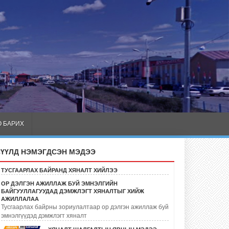
 БАРИХ
СҮҮЛД НЭМЭГДСЭН МЭДЭЭ
ТУСГААРЛАХ БАЙРАНД ХЯНАЛТ ХИЙЛЭЭ
ОР ДЭЛГЭН АЖИЛЛАЖ БУЙ ЭМНЭЛГИЙН
БАЙГУУЛЛАГУУДАД ДЭМЖЛЭГТ ХЯНАЛТЫГ ХИЙЖ
АЖИЛЛАЛАА
Тусгаарлах байрны зориулалтаар ор дэлгэн ажиллаж буй
эмнэлгүүдэд дэмжлэгт хяналт