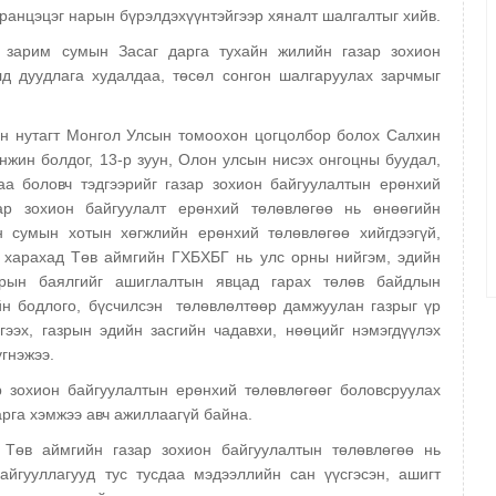
аранцэцэг нарын бүрэлдэхүүнтэйгээр хяналт шалгалтыг хийв.
 зарим сумын Засаг дарга тухайн жилийн газар зохион
лд дуудлага худалдаа, төсөл сонгон шалгаруулах зарчмыг
ын нутагт Монгол Улсын томоохон цогцолбор болох Салхин
жин болдог, 13-р зуун, Олон улсын нисэх онгоцны буудал,
аа боловч тэдгээрийг газар зохион байгуулалтын ерөнхий
зар зохион байгуулалт ерөнхий төлөвлөгөө нь өнөөгийн
н сумын хотын хөгжлийн ерөнхий төлөвлөгөө хийгдээгүй,
эс харахад Төв аймгийн ГХБХБГ нь улс орны нийгэм, эдийн
азрын баялгийг ашиглалтын явцад гарах төлөв байдлын
н бодлого, бүсчилсэн төлөвлөлтөөр дамжуулан газрыг үр
гээх, газрын эдийн засгийн чадавхи, нөөцийг нэмэгдүүлэх
үгнэжээ.
 зохион байгуулалтын ерөнхий төлөвлөгөөг боловсруулах
рга хэмжээ авч ажиллаагүй байна.
 Төв аймгийн газар зохион байгуулалтын төлөвлөгөө нь
айгууллагууд тус тусдаа мэдээллийн сан үүсгэсэн, ашигт