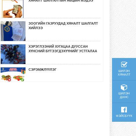
ХЯНАЛТ ШАЛГАЛТЫН ЯВЦЫН МЭДЭЭ
ЗООГИЙН ГАЗРУУДАД ХЯНАЛТ ШАЛГАЛТ
ХИЙЛЭЭ
ХЭРЭГЛЭЭНИЙ ХУГАЦАА ДУУССАН
ХҮНСНИЙ БҮТЭЭГДЭХҮҮНИЙГ УСТГАЛАА
СЭРЭМЖЛҮҮЛЭГ
ШИЛЭН
ХЯНАЛТ
ӨМНӨГОВЬ, ХОВД, БӨХМӨРӨН СУМДАД
ШИЛЭН
СУРГАЛТ, СОЁН ГЭГЭЭРҮҮЛЭХ АЖИЛ
ДАНС
ХИЙЛЭЭ.
ГҮЙЦЭТГЭЛИЙН ХЯНАЛТ ШАЛГАЛТ
ФЭЙСБҮҮК
ХИЙЛЭЭ.