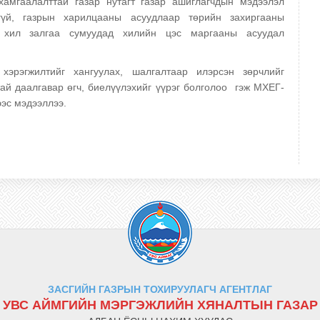
хамгаалалттай газар нутагт газар ашиглагчдын мэдээлэл
эгүй, газрын харилцааны асуудлаар төрийн захиргааны
л, хил залгаа сумуудад хилийн цэс маргааны асуудал
эрэгжилтийг хангуулах, шалгалтаар илэрсэн зөрчлийг
ай даалгавар өгч, биелүүлэхийг үүрэг болголоо гэж МХЕГ-
ээс мэдээллээ.
ЗАСГИЙН ГАЗРЫН ТОХИРУУЛАГЧ АГЕНТЛАГ
УВС АЙМГИЙН МЭРГЭЖЛИЙН ХЯНАЛТЫН ГАЗАР