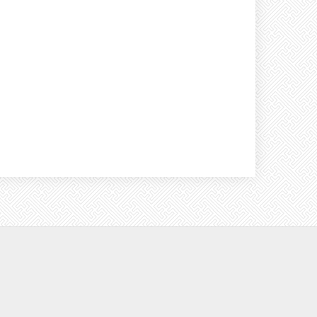
УРЬДЧИЛАН СЭРГИЙЛЭХ ХЯНАЛТ
ШАЛГАЛТ ХИЙВ.
МХЕГ-ЫН ДАРГЫН 2018 ОНЫ 149 ДҮГЭЭР ТУШААЛ
МХЕГ-ын даргын 2018 оны 149 дүгээр тушаал
ТӨЛӨВЛӨГӨӨТ ХЯНАЛТ ШАЛГАЛТ
ХИЙГДЭЖ БАЙНА.
ӨВӨЛЖИЛТИЙН БЭЛТГЭЛ АЖИЛ
ШАЛГАВ.
УРЬДЧИЛАН СЭРГИЙЛЭХ ХЯНАЛТ
ШАЛГАЛТ ХИЙГДЭЖ БАЙНА.
МТ ЧИНГЭЛТЭЙ ХХК-ИЙ УВС АЙМАГ ДАХЬ
САЛБАРТ ТӨЛӨВЛӨГӨӨТ БОЛОН
ГҮЙЦЭТГЭЛИЙН ХЯНАЛТ ШАЛГАЛТ
ХИЙЛЭЭ.
ТӨЛӨВЛӨГӨӨТ БУС ХЯНАЛТ ШАЛГАЛТ
ХИЙВ.