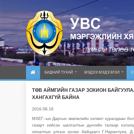
БИДНИЙ ТУХАЙ
МЭДЭЭ МЭДЭЭЛЭЛ
Х
ТӨВ АЙМГИЙН ГАЗАР ЗОХИОН БАЙГУУЛ
ХАНГАХГҮЙ БАЙНА
2016.06.16
МХЕГ–ын Даргын зөвлөлийн ээлжит хуралдаан болж
газарт хийсэн шалгалтын дүнгийн талаар хэлэлц
хяналтын улсын ахлах байцаагч Г.Нарантуяа, Д