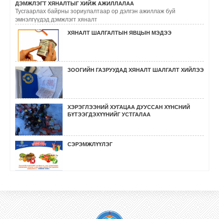
ДЭМЖЛЭГТ ХЯНАЛТЫГ ХИЙЖ АЖИЛЛАЛАА
Тусгаарлах байрны зориулалтаар ор дэлгэн ажиллаж буй
эмнэлгүүдэд дэмжлэгт хяналт
ХЯНАЛТ ШАЛГАЛТЫН ЯВЦЫН МЭДЭЭ
ЗООГИЙН ГАЗРУУДАД ХЯНАЛТ ШАЛГАЛТ ХИЙЛЭЭ
ХЭРЭГЛЭЭНИЙ ХУГАЦАА ДУУССАН ХҮНСНИЙ
БҮТЭЭГДЭХҮҮНИЙГ УСТГАЛАА
СЭРЭМЖЛҮҮЛЭГ
ӨМНӨГОВЬ, ХОВД, БӨХМӨРӨН СУМДАД
СУРГАЛТ, СОЁН ГЭГЭЭРҮҮЛЭХ АЖИЛ ХИЙЛЭЭ.
ГҮЙЦЭТГЭЛИЙН ХЯНАЛТ ШАЛГАЛТ ХИЙЛЭЭ.