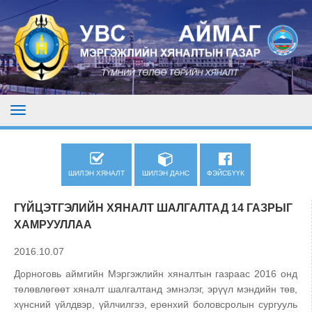
ШИЛЭН ХЯНАЛТ
ШИЛЭН ДАНС
ФЭЙСБҮҮК
ГҮЙЦЭТГЭЛИЙН ХЯНАЛТ ШАЛГАЛТАД 14 ГАЗРЫГ
ХАМРУУЛЛАА
2016.10.07
Дорноговь аймгийн Мэргэжлийн хяналтын газраас 2016 онд
төлөвлөгөөт хяналт шалгалтанд эмнэлэг, эрүүл мэндийн төв,
хүнсний үйлдвэр, үйлчилгээ, ерөнхий боловсролын сургууль