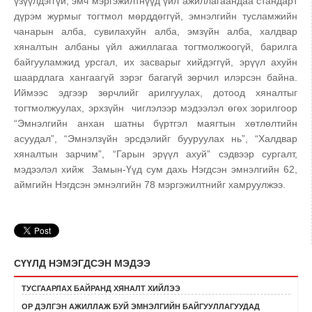
үзүүлдэггүй, эмч мэргэжилтнүүд үйл ажиллагаандаа стандарт
дүрэм журмыг тогтмол мөрддөггүй, эмнэлгийн тусламжийн
чанарын алба, сувилахуйн алба, эмзүйн алба, халдвар
хяналтын албаны үйл ажиллагаа тогтмолжоогүй, барилга
байгууламжид урсгал, их засварыг хийдэггүй, эрүүл ахуйн
шаардлага хангаагүй зэрэг багагүй зөрчил илэрсэн байна.
Иймээс эдгээр зөрчлийг арилгуулах, дотоод хяналтыг
тогтмолжуулах, эрхзүйн чиглэлээр мэдээлэл өгөх зорилгоор
“Эмнэлгийн анхан шатны бүртгэл маягтын хөтлөлтийн
асуудал”, “Эмнэлзүйн эрсдэлийг бууруулах нь”, “Халдвар
хяналтын зарчим”, “Гарын эрүүл ахуй” сэдвээр сургалт,
мэдээлэл хийж Замын-Үүд сум дахь Нэгдсэн эмнэлгийн 62,
аймгийн Нэгдсэн эмнэлгийн 78 мэргэжилтнийг хамруулжээ.
СҮҮЛД НЭМЭГДСЭН МЭДЭЭ
ТУСГААРЛАХ БАЙРАНД ХЯНАЛТ ХИЙЛЭЭ
ОР ДЭЛГЭН АЖИЛЛАЖ БУЙ ЭМНЭЛГИЙН БАЙГУУЛЛАГУУДАД