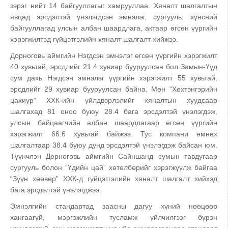
зэрэг нийт 14 байгууллагыг хамрууллаа. Хяналт шалгалтын
явцад эрсдэлтэй үнэлэгдсэн эмнэлэг, сургууль, хүнсний
байгууллагад улсын албан шаардлага, актаар өгсөн үүргийн
хэрэгжилтэд гүйцэтгэлийн хяналт шалгалт хийжээ.
Дорноговь аймгийн Нэгдсэн эмнэлэг өгсөн үүргийн хэрэгжилт
40 хувьтай, эрсдлийг 21.4 хувиар бууруулсан бол Замын-Үүд
сум дахь Нэгдсэн эмнэлэг үүргийн хэрэгжилт 55 хувьтай,
эрсдлийг 29 хувиар бууруулсан байна. Мөн “Хөхтэнгэрийн
цахиур” ХХК-ийн үйлдвэрлэлийг хяналтын хуудсаар
шалгахад 81 оноо буюу 28.4 бага эрсдэлтэй үнэлэгдэж,
улсын байцаагчийн албан шаардлагаар өгсөн үүргийн
хэрэгжилт 66.6 хувьтай байжээ. Тус компани өмнөх
шалгалтаар 38.4 буюу дунд эрсдэлтэй үнэлэгдэж байсан юм.
Түүнчлэн Дорноговь аймгийн Сайншанд сумын тавдугаар
сургууль болон “Үдийн цай” хөтөлбөрийг хэрэгжүүлж байгаа
“Зүүн хөөвөр” ХХК-д гүйцэтгэлийн хяналт шалгалт хийхэд
бага эрсдэлтэй үнэлэгджээ.
Эмнэлгийн стандартад заасны дагуу хүний нөөцөөр
хангаагүй, мэргэжлийн тусламж үйлчилгээг бүрэн