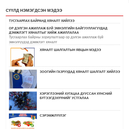
СҮҮЛД НЭМЭГДСЭН МЭДЭЭ
ТУСГААРЛАХ БАЙРАНД ХЯНАЛТ ХИЙЛЭЭ
ОР ДЭЛГЭН АЖИЛЛАЖ БУЙ ЭМНЭЛГИЙН БАЙГУУЛЛАГУУДАД
ДЭМЖЛЭГТ ХЯНАЛТЫГ ХИЙЖ АЖИЛЛАЛАА
Тусгаарлах байрны зориулалтаар ор дэлгэн ажиллаж буй
эмнэлгүүдэд дэмжлэгт хяналт
ХЯНАЛТ ШАЛГАЛТЫН ЯВЦЫН МЭДЭЭ
ЗООГИЙН ГАЗРУУДАД ХЯНАЛТ ШАЛГАЛТ ХИЙЛЭЭ
ХЭРЭГЛЭЭНИЙ ХУГАЦАА ДУУССАН ХҮНСНИЙ
БҮТЭЭГДЭХҮҮНИЙГ УСТГАЛАА
СЭРЭМЖЛҮҮЛЭГ