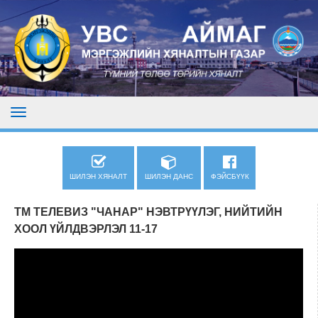
ШИЛЭН ХЯНАЛТ
ШИЛЭН ДАНС
ФЭЙСБҮҮК
ТМ ТЕЛЕВИЗ "ЧАНАР" НЭВТРҮҮЛЭГ, НИЙТИЙН
ХООЛ ҮЙЛДВЭРЛЭЛ 11-17